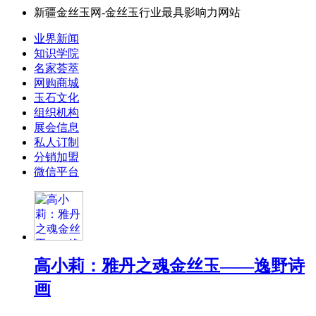
新疆金丝玉网-金丝玉行业最具影响力网站
业界新闻
知识学院
名家荟萃
网购商城
玉石文化
组织机构
展会信息
私人订制
分销加盟
微信平台
高小莉：雅丹之魂金丝玉——逸野诗
画