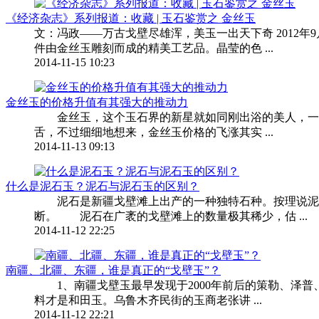
《经济杂志》系列报道：收藏 | 玉石鉴赏之 金丝玉
文：冯政——万古戈壁尽雄浑，美玉一出天下奇 2012
件由金丝玉雕刻而成的精美工艺品。晶莹的色 ...
2014-11-15 10:23
金丝玉的价格升值有其强大的推动力
金丝玉，这个玉石界的新星就如同刚出浴的美人，一经
舌，不过细细地想来，金丝玉价格的飞涨其实 ...
2014-11-13 09:13
什么是泥石玉？泥石与泥石玉的区别？
泥石是新疆戈壁滩上出产的一种独特石种。按理说泥石
断。 泥石在广袤的戈壁滩上的数量极其稀少，估 ...
2014-11-12 22:25
南疆、北疆、东疆，谁是真正的“戈壁玉”？
1、南疆戈壁玉最早发现于2000年前后的策勒、泽普
料才是和田玉。乌鲁木齐民街的玉商老张讲 ...
2014-11-12 22:21