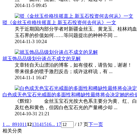
2014-11-5 09:45
驳《金丝玉价格扶摇直上 新玉石投资何去何从》一文
关于近期国内部分学者对新疆金丝玉、黄龙玉、桂林鸡血
玉石界的价值如何……等问题提出的种种不同 ...
2014-11-3 10:24
就玉饰品品级划分谈点不成文的见解
文章转自天山漂泊的博客，如有侵权，请告知，谢谢！
带来很多的喷手激烈反击；或许这样说，有 ...
2014-11-1 16:47
白色或无色宝石光戒面的多面性和稀缺性最终将会决定她的价
《辉煌》 金丝玉宝石光按大色系主要分为黄、红、白
及红色和黄色，但因白色宝石光的产量稀少却 ...
2014-10-31 21:21
1 ...
8
9
10
11
12
13
14
15
16
... 17
/ 17 页
下一页
相关分类