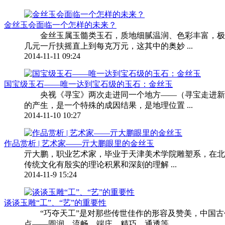
金丝玉会面临一个怎样的未来？
金丝玉属玉髓类玉石，质地细腻温润、色彩丰富，极品
几元一斤扶摇直上到每克万元，这其中的奥妙 ...
2014-11-11 09:24
国宝级玉石——唯一达到宝石级的玉石：金丝玉
央视《寻宝》两次走进同一个地方——（寻宝走进新疆
的产生，是一个特殊的成因结果，是地理位置 ...
2014-11-10 10:27
作品赏析 | 艺术家——亓大鹏眼里的金丝玉
亓大鹏，职业艺术家，毕业于天津美术学院雕塑系，在北
传统文化有殷实的理论积累和深刻的理解 ...
2014-11-9 15:24
谈谈玉雕“工”、“艺”的重要性
“巧夺天工”是对那些传世佳作的形容及赞美，中国古
点——圆润、流畅、端庄、精巧、通透等， ...