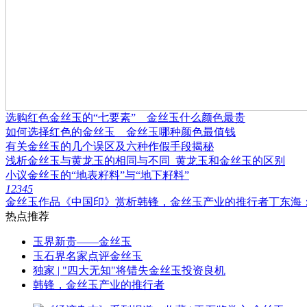
选购红色金丝玉的“七要素”＿金丝玉什么颜色最贵
如何选择红色的金丝玉＿金丝玉哪种颜色最值钱
有关金丝玉的几个误区及六种作假手段揭秘
浅析金丝玉与黄龙玉的相同与不同_黄龙玉和金丝玉的区别
小议金丝玉的“地表籽料”与“地下籽料”
1
2
3
4
5
金丝玉作品《中国印》赏析
韩锋，金丝玉产业的推行者
丁东海
热点推荐
玉界新贵——金丝玉
玉石界名家点评金丝玉
独家 | "四大无知"将错失金丝玉投资良机
韩锋，金丝玉产业的推行者