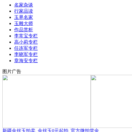
名家杂谈
行家品读
玉界名家
玉雕大师
作品赏析
李常宝专栏
高小莉专栏
任连军专栏
李晓军专栏
章海安专栏
图片广告
新疆金丝玉拍卖_金丝玉0元起拍_官方微拍堂金