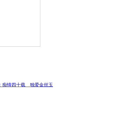
：痴情四十载 独爱金丝玉